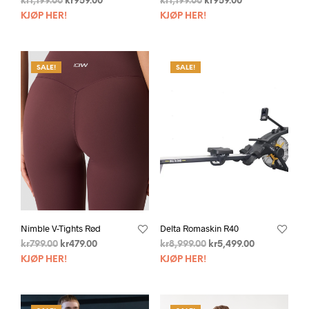
kr
1,199.00
kr
959.00
kr
1,199.00
kr
959.00
KJØP HER!
KJØP HER!
SALE!
SALE!
Nimble V-Tights Rød
Delta Romaskin R40
kr
799.00
kr
479.00
kr
8,999.00
kr
5,499.00
KJØP HER!
KJØP HER!