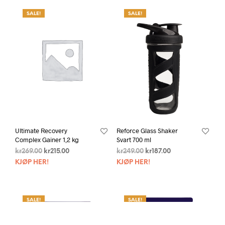
SALE!
SALE!
Ultimate Recovery
Reforce Glass Shaker
Complex Gainer 1,2 kg
Svart 700 ml
kr
269.00
kr
215.00
kr
249.00
kr
187.00
KJØP HER!
KJØP HER!
SALE!
SALE!