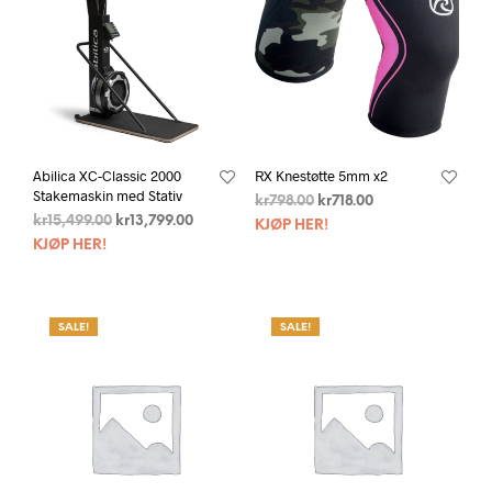
Abilica XC-Classic 2000
RX Knestøtte 5mm x2
Stakemaskin med Stativ
kr
798.00
kr
718.00
kr
15,499.00
kr
13,799.00
KJØP HER!
KJØP HER!
SALE!
SALE!