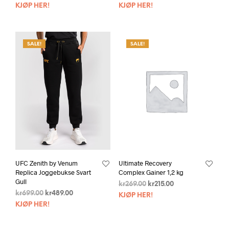
KJØP HER!
KJØP HER!
SALE!
SALE!
UFC Zenith by Venum
Ultimate Recovery
Replica Joggebukse Svart
Complex Gainer 1,2 kg
Gull
kr
269.00
kr
215.00
kr
699.00
kr
489.00
KJØP HER!
KJØP HER!