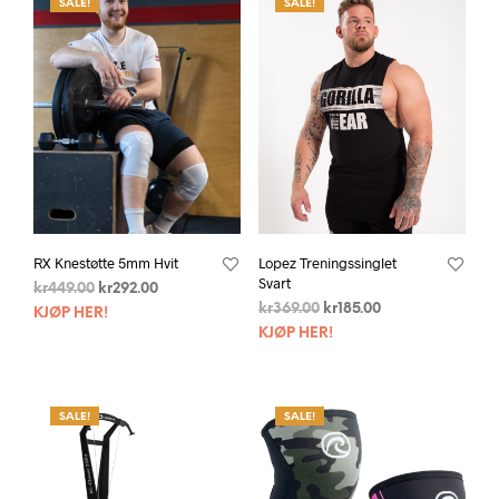
SALE!
SALE!
RX Knestøtte 5mm Hvit
Lopez Treningssinglet
Svart
kr
449.00
kr
292.00
kr
369.00
kr
185.00
KJØP HER!
KJØP HER!
SALE!
SALE!