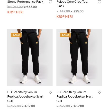
Strong Performance Pack
Relode Core Crop Top,
Black
kr
1,047.00
kr
838.00
kr
449.00
kr
225.00
KJØP HER!
KJØP HER!
SALE!
SALE!
UFC Zenith by Venum
UFC Zenith by Venum
Replica Joggebukse Svart
Replica Joggebukse Svart
Gull
Gull
kr
699.00
kr
489.00
kr
699.00
kr
489.00