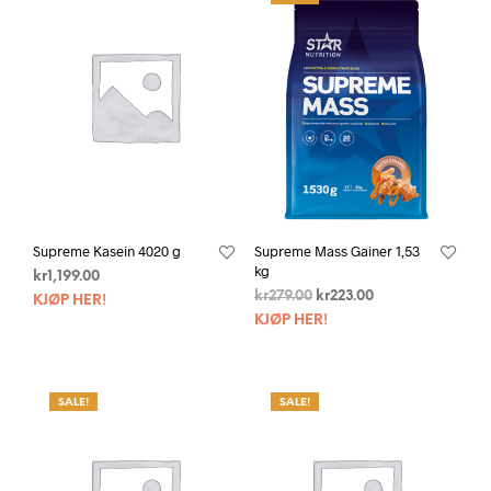
Supreme Kasein 4020 g
Supreme Mass Gainer 1,53
kg
kr
1,199.00
kr
279.00
kr
223.00
KJØP HER!
KJØP HER!
SALE!
SALE!