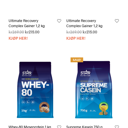
Ultimate Recovery
Ultimate Recovery
Complex Gainer 1,2 kg
Complex Gainer 1,2 kg
kr
269.00
kr
215.00
kr
269.00
kr
215.00
KJØP HER!
KJØP HER!
SALE!
Whey-80 Myseprotein 1 kg
Supreme Kasein 750 g