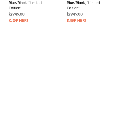
Blue/Black, *Limited
Blue/Black, *Limited
Edition*
Edition*
kr
949.00
kr
949.00
KJØP HER!
KJØP HER!
Versa Gripps – PRO Series,
Versa Gripps – PRO Series,
Black
Black
kr
949.00
kr
949.00
KJØP HER!
KJØP HER!