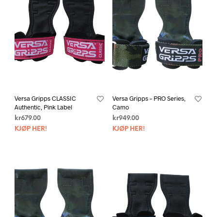
Versa Gripps CLASSIC
Versa Gripps – PRO Series,
Authentic, Pink Label
Camo
kr
679.00
kr
949.00
KJØP HER!
KJØP HER!