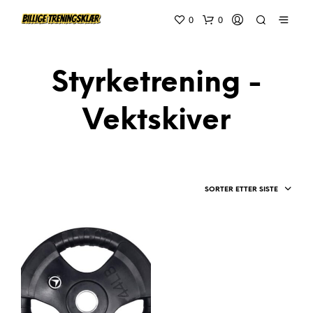
0
0
Styrketrening -
Vektskiver
SORTER ETTER SISTE