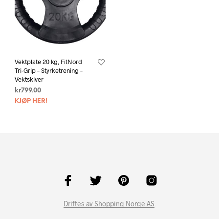
Vektplate 20 kg, FitNord
Tri-Grip – Styrketrening –
Vektskiver
kr
799.00
KJØP HER!
Driftes av Shopping Norge AS
.