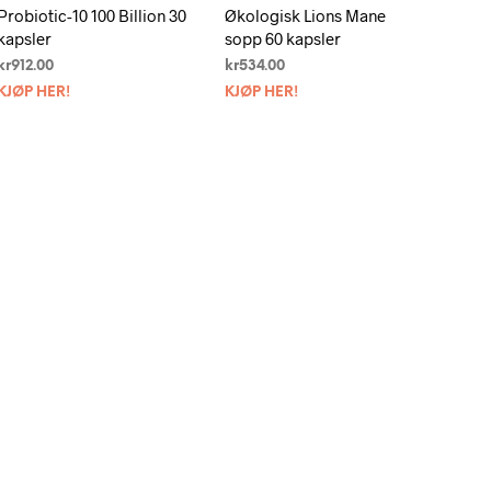
Probiotic-10 100 Billion 30
Økologisk Lions Mane
kapsler
sopp 60 kapsler
kr
912.00
kr
534.00
KJØP HER!
KJØP HER!