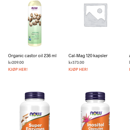
Organic castor oil 236 ml
Cal-Mag 120 kapsler
kr
209.00
kr
373.00
KJØP HER!
KJØP HER!