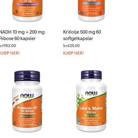
N
.
NADH 10 mg + 200 mg
Krillolje 500 mg 60
Ribose 60 kapsler
softgelkapslar
kr
982.00
kr
625.00
KJØP HER!
KJØP HER!