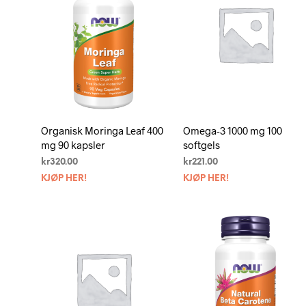
Organisk Moringa Leaf 400
Omega-3 1000 mg 100
mg 90 kapsler
softgels
kr
320.00
kr
221.00
KJØP HER!
KJØP HER!