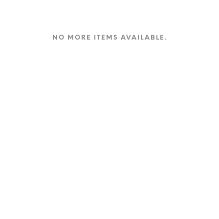
NO MORE ITEMS AVAILABLE.
Driftes av Shopping Norge AS
.