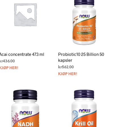
G
E
N
P
R
O
D
U
K
T
Acai concentrate 473 ml
Probiotic10 25 Billion 50
E
kapsler
R
kr
436.00
I
kr
562.00
KJØP HER!
H
KJØP HER!
A
N
D
L
E
K
U
R
V
E