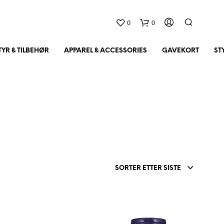
0
0
YR & TILBEHØR
APPAREL & ACCESSORIES
GAVEKORT
ST
D
SORTER ETTER SISTE
U
H
A
R
I
N