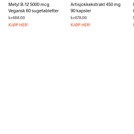
Metyl B-12 5000 mcg
Artisjokkekstrakt 450 mg
Vegansk 60 sugetabletter
90 kapsler
kr
488.00
kr
478.00
KJØP HER!
KJØP HER!