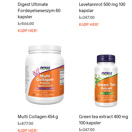
Digest Ultimate
Løvetannrot 500 mg 100
Fordøyelsesenzym 60
kapslar
kapsler
kr
247.00
kr
566.00
KJØP HER!
KJØP HER!
Multi Collagen 454 g
Green tea extract 400 mg
100 kapsler
kr
877.00
kr
247.00
KJØP HER!