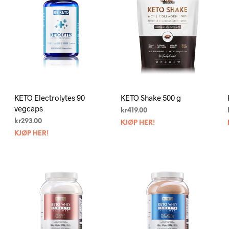
KETO Electrolytes 90
KETO Shake 500 g
vegcaps
kr
419.00
kr
293.00
KJØP HER!
KJØP HER!