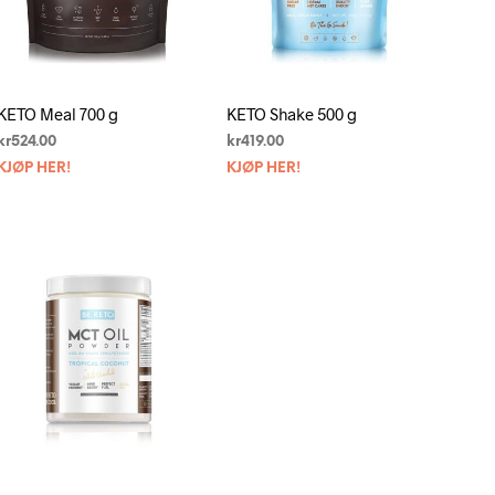
N
.
KETO Meal 700 g
KETO Shake 500 g
kr
524.00
kr
419.00
KJØP HER!
KJØP HER!