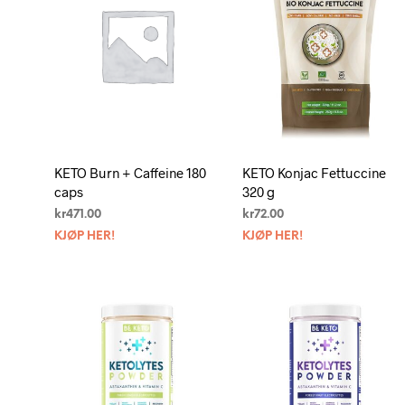
KETO Burn + Caffeine 180
KETO Konjac Fettuccine
caps
320 g
kr
471.00
kr
72.00
KJØP HER!
KJØP HER!