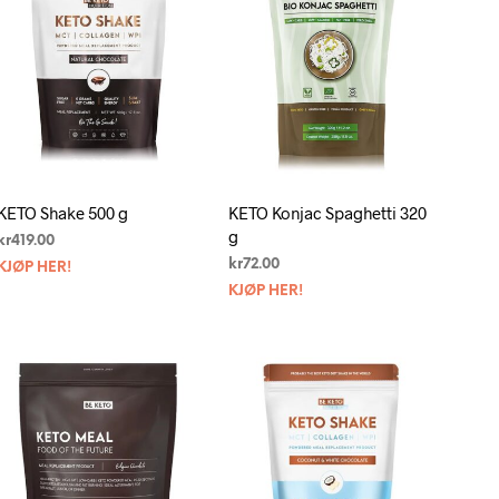
G
E
N
P
R
O
D
U
K
T
KETO Shake 500 g
KETO Konjac Spaghetti 320
E
g
R
kr
419.00
I
kr
72.00
KJØP HER!
H
KJØP HER!
A
N
D
L
E
K
U
R
V
E