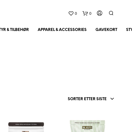
0
0
YR & TILBEHØR
APPAREL & ACCESSORIES
GAVEKORT
ST
D
SORTER ETTER SISTE
U
H
A
R
I
N