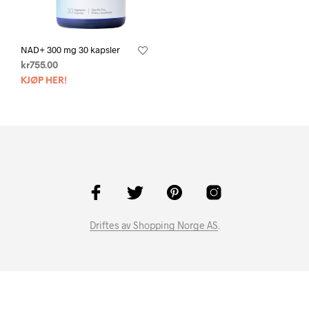
NAD+ 300 mg 30 kapsler
kr
755.00
KJØP HER!
Driftes av Shopping Norge AS
.