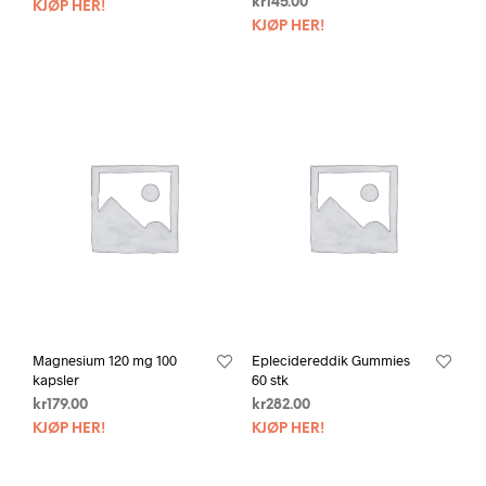
kr
145.00
KJØP HER!
KJØP HER!
Magnesium 120 mg 100
Eplecidereddik Gummies
kapsler
60 stk
kr
179.00
kr
282.00
KJØP HER!
KJØP HER!