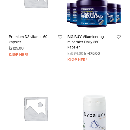
Premium D3-vitamin 60
BIG BUY Vitaminer og
kapsler
mineraler Daily 360
kapsler
kr
125.00
kr
594.00
kr
475.00
KJØP HER!
KJØP HER!