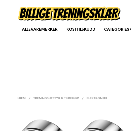
ALLEVAREMERKER
KOSTTILSKUDD
CATEGORIES 
HJEM
/
TRENINGSUTSTYR & TILBEHØR
/
ELEKTRONIKK