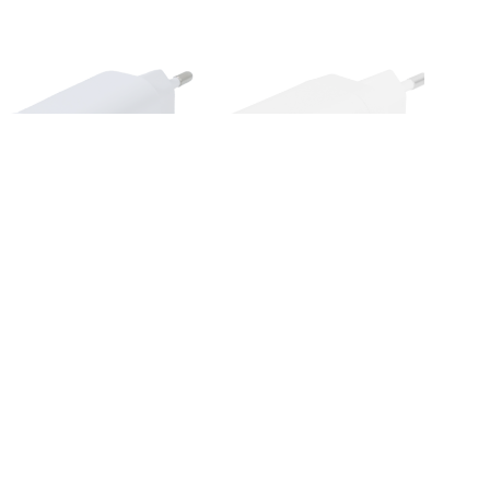
USB-Väggladdare 1x USB-A
USB-Väggladdare 1x USB-A
Snabbladdning 18W, Vit
18W, 1x USB-C PD 20W, Vit
kr
169.00
kr
279.00
KJØP HER!
KJØP HER!