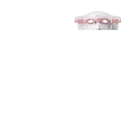
Eyespa Pods Varm & Kald
Artimis Blush Lysterapi
Øyepleie
Maske
kr
1,199.00
kr
2,189.00
KJØP HER!
KJØP HER!