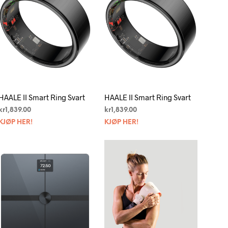
G
E
N
P
R
O
D
U
K
T
HAALE II Smart Ring Svart
HAALE II Smart Ring Svart
E
R
kr
1,839.00
kr
1,839.00
I
KJØP HER!
KJØP HER!
H
A
N
D
L
E
K
U
R
V
E