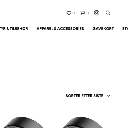
0
0
YR & TILBEHØR
APPAREL & ACCESSORIES
GAVEKORT
ST
D
SORTER ETTER SISTE
U
H
A
R
I
N