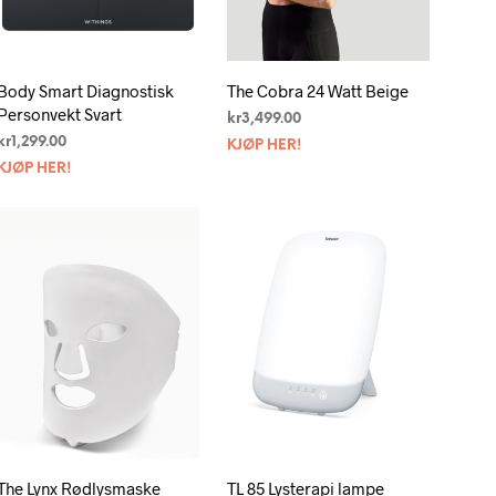
N
.
Body Smart Diagnostisk
The Cobra 24 Watt Beige
Personvekt Svart
kr
3,499.00
kr
1,299.00
KJØP HER!
KJØP HER!
The Lynx Rødlysmaske
TL 85 Lysterapi lampe