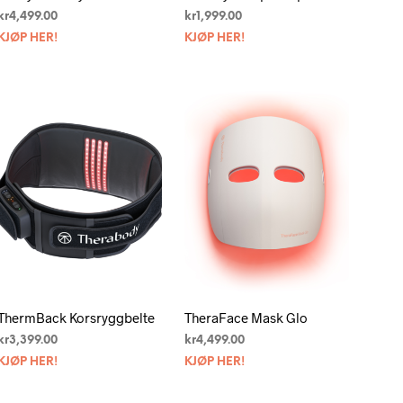
kr
4,499.00
kr
1,999.00
KJØP HER!
KJØP HER!
ThermBack Korsryggbelte
TheraFace Mask Glo
kr
3,399.00
kr
4,499.00
KJØP HER!
KJØP HER!