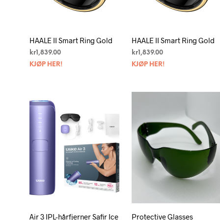
HAALE II Smart Ring Gold
HAALE II Smart Ring Gold
kr
1,839.00
kr
1,839.00
KJØP HER!
KJØP HER!
Air 3 IPL-hårfjerner Safir Ice
Protective Glasses