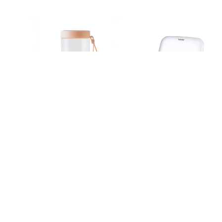
Blender Mixer Rosa
TL 35 Lysterapi Lampe
kr
359.00
kr
799.00
KJØP HER!
KJØP HER!