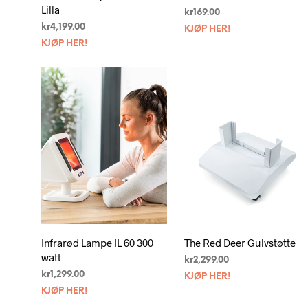
Lilla
kr
169.00
kr
4,199.00
KJØP HER!
KJØP HER!
Infrarød Lampe IL 60 300
The Red Deer Gulvstøtte
watt
kr
2,299.00
kr
1,299.00
KJØP HER!
KJØP HER!