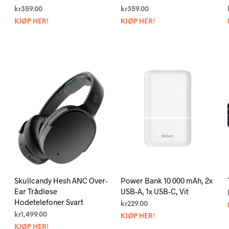
kr
359.00
kr
359.00
KJØP HER!
KJØP HER!
Skullcandy Hesh ANC Over-
Power Bank 10 000 mAh, 2x
Ear Trådløse
USB-A, 1x USB-C, Vit
Hodetelefoner Svart
kr
229.00
kr
1,499.00
KJØP HER!
KJØP HER!