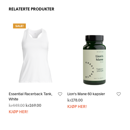
RELATERTE PRODUKTER
SALE!
Essential Racerback Tank,
Lion's Mane 60 kapsler
White
kr
278.00
kr
449.00
kr
269.00
KJØP HER!
KJØP HER!