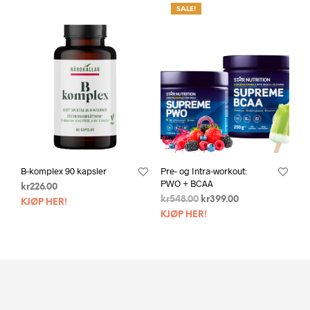
SALE!
B-komplex 90 kapsler
Pre- og Intra-workout:
PWO + BCAA
kr
226.00
kr
548.00
kr
399.00
KJØP HER!
KJØP HER!