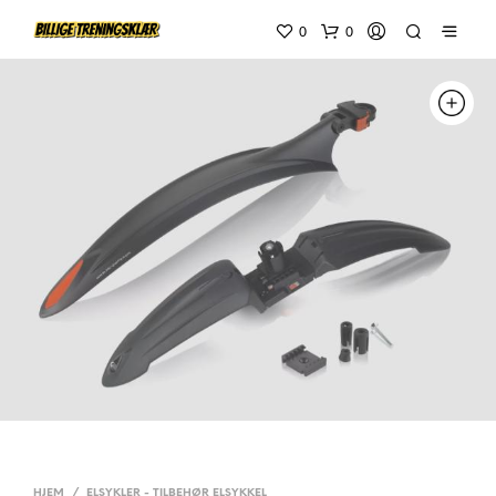
0
0
HJEM
/
ELSYKLER - TILBEHØR ELSYKKEL