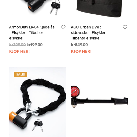
ArmorDuty LK-04 Kjedelås
AGU Urban DWR
– Elsykler – Tilbehør
sideveske – Elsykler –
elsykkel
Tilbehør elsykkel
kr
299.00
kr
199.00
kr
849.00
KJØP HER!
KJØP HER!
SALE!