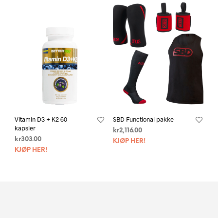
Vitamin D3 + K2 60
SBD Functional pakke
kapsler
kr
2,116.00
kr
303.00
KJØP HER!
KJØP HER!