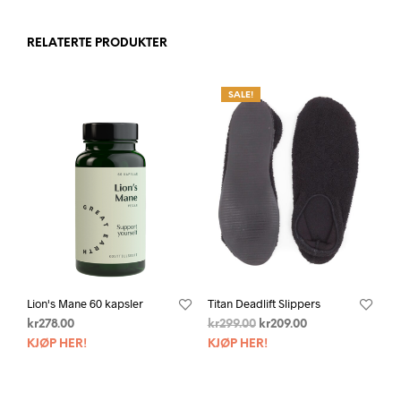
RELATERTE PRODUKTER
SALE!
Lion's Mane 60 kapsler
Titan Deadlift Slippers
kr
278.00
kr
299.00
kr
209.00
KJØP HER!
KJØP HER!