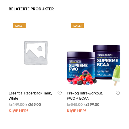
RELATERTE PRODUKTER
SALE!
SALE!
Essential Racerback Tank,
Pre- og Intra-workout:
White
PWO + BCAA
kr
449.00
kr
269.00
kr
548.00
kr
399.00
KJØP HER!
KJØP HER!