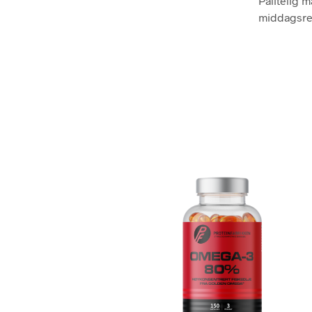
Pålitelig 
middagsres