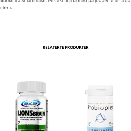
matboks fra Smartshake. Perfekt til å ta med på jobben eller å 
ter i.
RELATERTE PRODUKTER