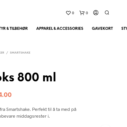
0
0
YR & TILBEHØR
APPAREL & ACCESSORIES
GAVEKORT
ST
KER
/
SMARTSHAKE
ks 800 ml
D
4.00
U
H
A
fra Smartshake. Perfekt til å ta med på
R
pbevare middagsrester i.
I
N