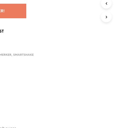
G
E
ER!
N
P
R
O
ST
D
U
K
T
MERKER
,
SMARTSHAKE
E
R
I
H
A
N
D
L
E
K
U
R
V
E