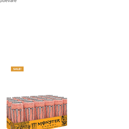
oppbevare
N
.
SALE!