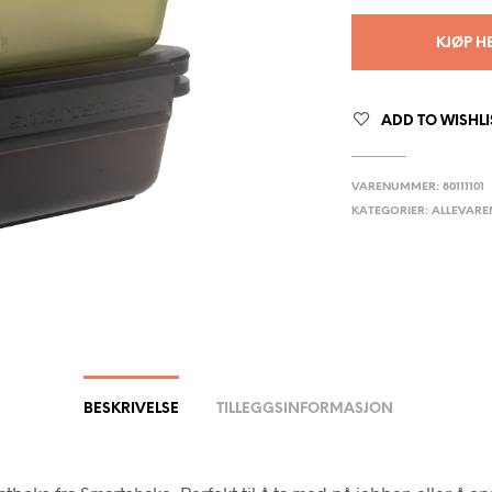
KJØP H
ADD TO WISHLI
VARENUMMER:
80111101
KATEGORIER:
ALLEVARE
BESKRIVELSE
TILLEGGSINFORMASJON