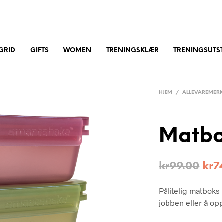
GRID
GIFTS
WOMEN
TRENINGSKLÆR
TRENINGSUTST
HJEM
/
ALLEVAREMER
Matbo
kr
99.00
kr
7
Pålitelig matboks 
jobben eller å op