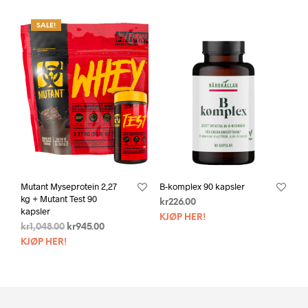
SALE!
Mutant Myseprotein 2,27
B-komplex 90 kapsler
kg + Mutant Test 90
kr
226.00
kapsler
KJØP HER!
kr
1,048.00
kr
945.00
KJØP HER!