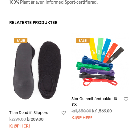
100% Plant är även Informed Sport-certifierad.
RELATERTE PRODUKTER
SALE!
SALE!
Stor Gummibåndpakke 10
stk
kr
1,850.00
kr
1,569.00
Titan Deadlift Slippers
KJØP HER!
kr
299.00
kr
209.00
KJØP HER!