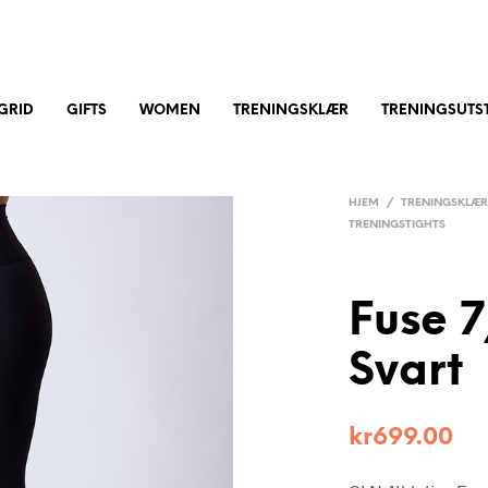
GRID
GIFTS
WOMEN
TRENINGSKLÆR
TRENINGSUTST
HJEM
/
TRENINGSKLÆ
TRENINGSTIGHTS
Fuse 7
Svart
kr
699.00