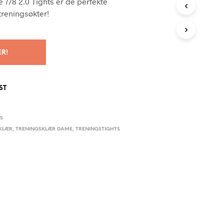
e 7/8 2.0 Tights er de perfekte
G
 treningsøkter!
E
N
P
R
O
ER!
D
U
K
ST
T
E
R
I
-S
H
KLÆR
,
TRENINGSKLÆR DAME
,
TRENINGSTIGHTS
A
N
D
L
E
K
U
R
V
E