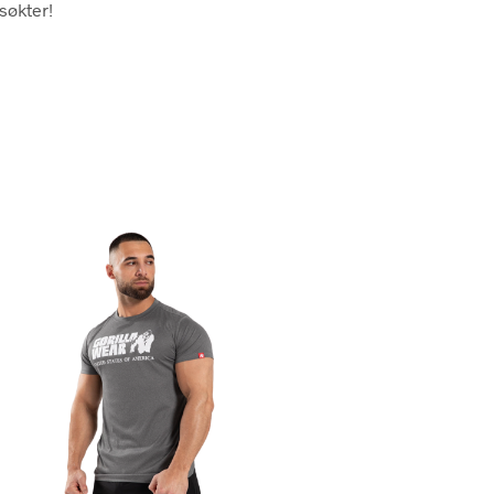
søkter!
N
.