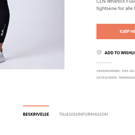
CLN Athletics Fus
tightsene for alle
KJØP H
ADD TO WISHLI
VARENUMMER:
3189-00
KATEGORIER:
TRENINGS
BESKRIVELSE
TILLEGGSINFORMASJON