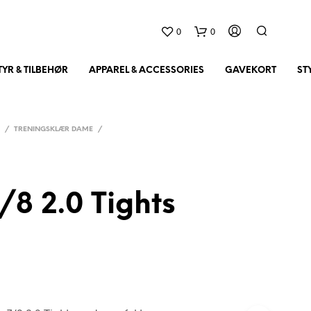
0
0
YR & TILBEHØR
APPAREL & ACCESSORIES
GAVEKORT
ST
R
/
TRENINGSKLÆR DAME
/
/8 2.0 Tights
D
U
H
A
R
I
N