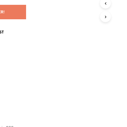
G
E
ER!
N
P
R
O
ST
D
U
K
T
E
R
I
H
A
N
D
L
E
K
U
R
V
E