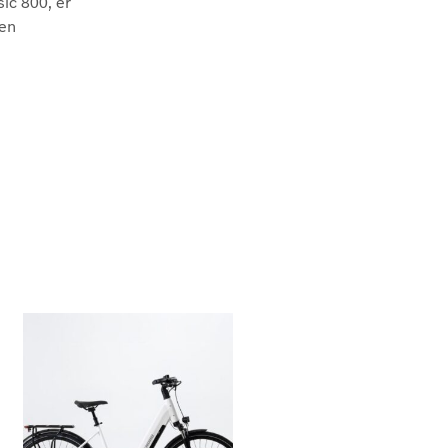
ic 800, er
N
 en
.