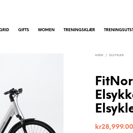
GRID
GIFTS
WOMEN
TRENINGSKLÆR
TRENINGSUTST
HJEM
/
ELSYKLER
FitNor
Elsykk
Elsykl
kr
28,999.0