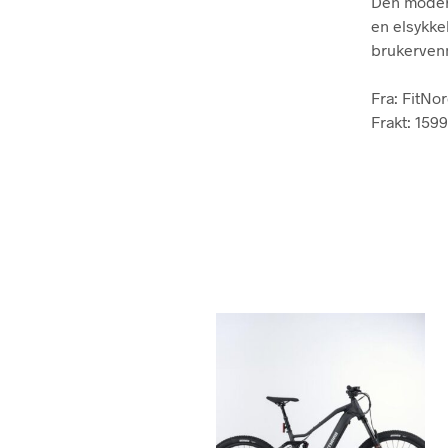
Den modern
en elsykkel
brukervenn
Fra: FitNor
Frakt: 1599