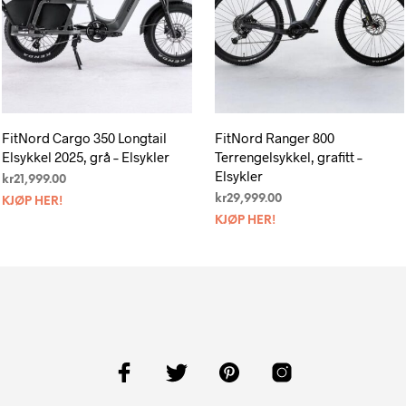
FitNord Cargo 350 Longtail
FitNord Ranger 800
Elsykkel 2025, grå – Elsykler
Terrengelsykkel, grafitt –
Elsykler
kr
21,999.00
kr
29,999.00
KJØP HER!
KJØP HER!