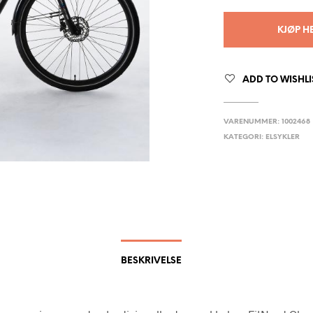
KJØP H
ADD TO WISHLI
VARENUMMER:
1002468
KATEGORI:
ELSYKLER
BESKRIVELSE