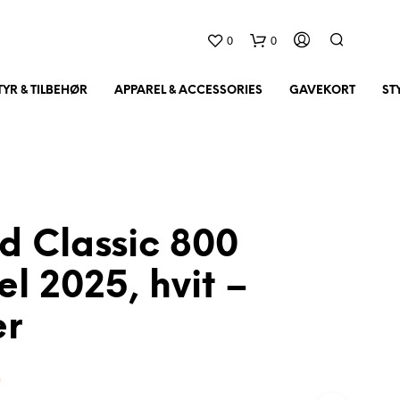
0
0
YR & TILBEHØR
APPAREL & ACCESSORIES
GAVEKORT
ST
d Classic 800
el 2025, hvit –
D
U
er
H
A
R
I
0
N