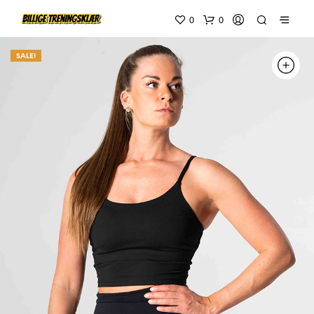
0
0
SALE!