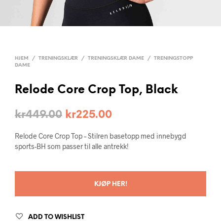
HJEM
/
TRENINGSKLÆR
/
TRENINGSKLÆR DAME
/
TRENINGSTOPP
DAME
Relode Core Crop Top, Black
kr
449.00
kr
225.00
Relode Core Crop Top – Stilren basetopp med innebygd
sports-BH som passer til alle antrekk!
KJØP HER!
ADD TO WISHLIST