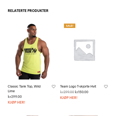
RELATERTE PRODUKTER
SALE!
Classic Tank Top, Wild
Team Logo T-skjorte Hvit
Lime
kr
299.00
kr
150.00
kr
299.00
KJØP HER!
KJØP HER!