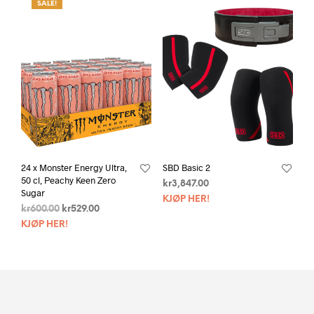
SALE!
24 x Monster Energy Ultra,
SBD Basic 2
50 cl, Peachy Keen Zero
kr
3,847.00
Sugar
KJØP HER!
kr
600.00
kr
529.00
KJØP HER!