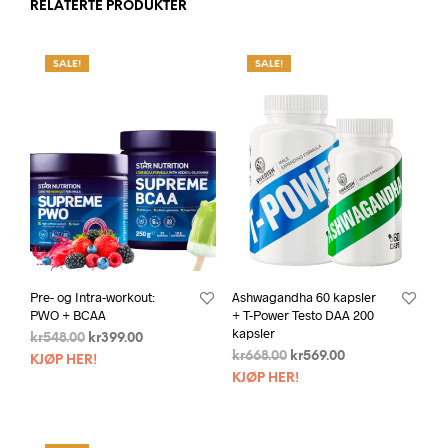
RELATERTE PRODUKTER
SALE!
SALE!
Pre- og Intra-workout:
Ashwagandha 60 kapsler
PWO + BCAA
+ T-Power Testo DAA 200
kapsler
kr
548.00
kr
399.00
kr
668.00
kr
569.00
KJØP HER!
KJØP HER!