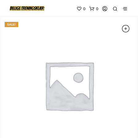
0
0
SALE!