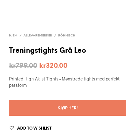
HJEM
/
ALLEVAREMERKER
/
RÖHNISCH
Treningstights Grå Leo
kr
799.00
kr
320.00
Printed High Waist Tights – Mønstrede tights med perfekt
passform
KJØP HER!
ADD TO WISHLIST