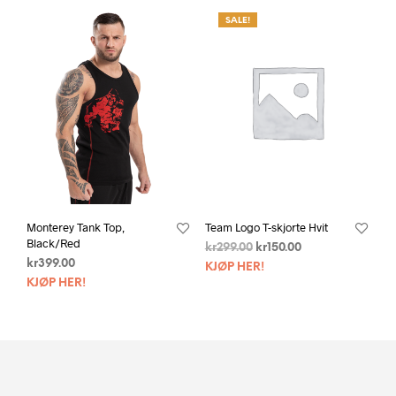
SALE!
Monterey Tank Top,
Team Logo T-skjorte Hvit
Black/Red
kr
299.00
kr
150.00
kr
399.00
KJØP HER!
KJØP HER!