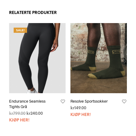
RELATERTE PRODUKTER
SALE!
Endurance Seamless
Resolve Sportssokker
Tights Grå
kr
149.00
kr
799.00
kr
240.00
KJØP HER!
KJØP HER!