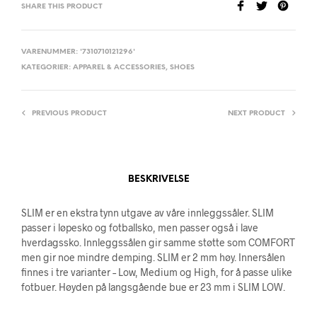
SHARE THIS PRODUCT
VARENUMMER:
'7310710121296'
KATEGORIER:
APPAREL & ACCESSORIES
,
SHOES
PREVIOUS PRODUCT
NEXT PRODUCT
BESKRIVELSE
SLIM er en ekstra tynn utgave av våre innleggssåler. SLIM
passer i løpesko og fotballsko, men passer også i lave
hverdagssko. Innleggssålen gir samme støtte som COMFORT
men gir noe mindre demping. SLIM er 2 mm høy. Innersålen
finnes i tre varianter – Low, Medium og High, for å passe ulike
fotbuer. Høyden på langsgående bue er 23 mm i SLIM LOW.