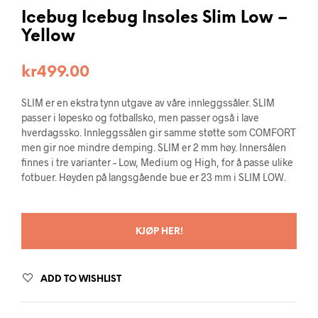
Icebug Icebug Insoles Slim Low –
Yellow
kr
499.00
SLIM er en ekstra tynn utgave av våre innleggssåler. SLIM
passer i løpesko og fotballsko, men passer også i lave
hverdagssko. Innleggssålen gir samme støtte som COMFORT
men gir noe mindre demping. SLIM er 2 mm høy. Innersålen
finnes i tre varianter – Low, Medium og High, for å passe ulike
fotbuer. Høyden på langsgående bue er 23 mm i SLIM LOW.
KJØP HER!
ADD TO WISHLIST