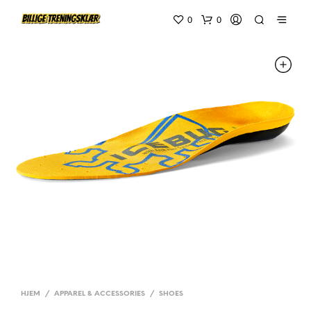
0
0
HJEM
/
APPAREL & ACCESSORIES
/
SHOES