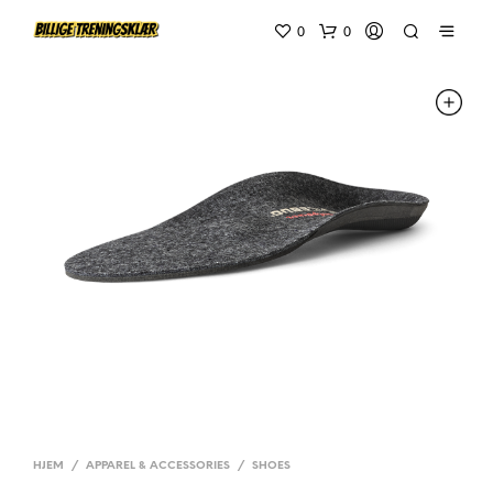
0
0
HJEM
/
APPAREL & ACCESSORIES
/
SHOES