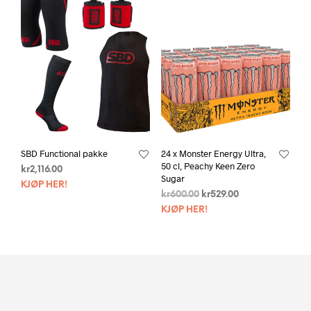
SBD Functional pakke
24 x Monster Energy Ultra,
50 cl, Peachy Keen Zero
kr
2,116.00
Sugar
KJØP HER!
kr
600.00
kr
529.00
KJØP HER!