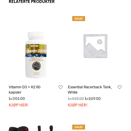
RELATERTE PRODUKTER
SALE!
Vitamin D3 + K2 60
Essential Racerback Tank,
kapsler
White
kr
303.00
kr
449.00
kr
269.00
KJØP HER!
KJØP HER!
SALE!