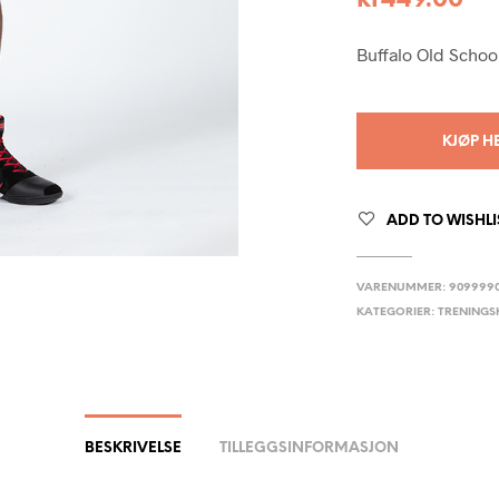
kr
449.00
Buffalo Old Schoo
KJØP H
ADD TO WISHLI
VARENUMMER:
9099990
KATEGORIER:
TRENINGS
BESKRIVELSE
TILLEGGSINFORMASJON