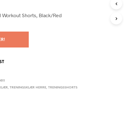
G
E
N
l Workout Shorts, Black/Red
P
R
O
D
ER!
U
K
T
E
ST
R
I
H
511
A
KLÆR
,
TRENINGSKLÆR HERRE
,
TRENINGSSHORTS
N
D
L
E
K
U
R
V
E