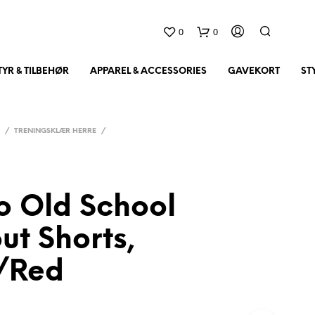
0
0
YR & TILBEHØR
APPAREL & ACCESSORIES
GAVEKORT
ST
R
/
TRENINGSKLÆR HERRE
/
o Old School
D
ut Shorts,
U
H
/Red
A
R
I
N