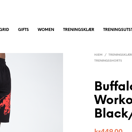
GRID
GIFTS
WOMEN
TRENINGSKLÆR
TRENINGSUTST
HJEM
/
TRENINGSKLÆ
TRENINGSSHORTS
Buffal
Worko
Black