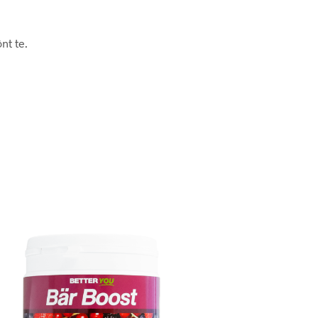
N
.
nt te.