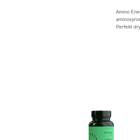
Amino Energ
aminosyror
Perfekt dr