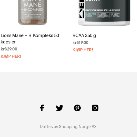
Lions Mane + B-Kompleks 50
BCAA 350 g
kapsler
kr
319.00
kr
329.00
KJØP HER!
KJØP HER!
Driftes av Shopping Norge AS
.