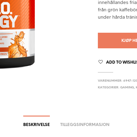
innehållandes fri
från grön kaffebön
under hårda trän
KJØP H
ADD TO WISHLI
VARENUMMER:
6947-12
KATEGORIER:
GAMING
,
BESKRIVELSE
TILLEGGSINFORMASJON