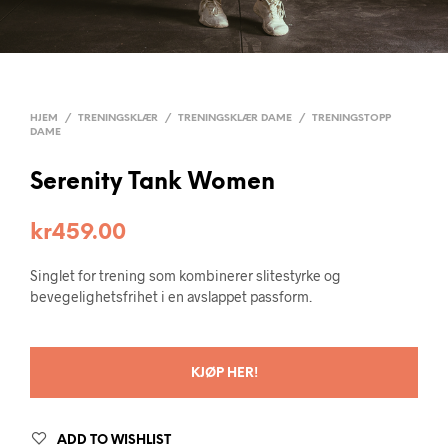
HJEM
/
TRENINGSKLÆR
/
TRENINGSKLÆR DAME
/
TRENINGSTOPP
DAME
Serenity Tank Women
kr
459.00
Singlet for trening som kombinerer slitestyrke og
bevegelighetsfrihet i en avslappet passform.
KJØP HER!
ADD TO WISHLIST